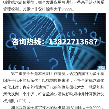
循孟德尔遗传规律，联合发展应用可进行一些亲子活动关系
管理检测，其累计非父排除率大于
0.9999
。
第二重要部分是本检测工作情况，否定的描述为多个基
因座子代不能从亲代可以找到数据来源，不符合孟德尔遗传
变化规律；肯定的描述为子代的等位基因技术之一就是能从
亲代找到一个来源，符合孟德尔遗传影响规律并计算累计父
权指数（
CPI
）。
湖北
武汉
亲子鉴定技术的标准是
:
非父排除大于
0.9999
，