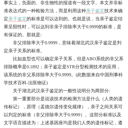
事实上，负面的、非生物性的报道有一段文字。本文并非标
准表达式的一种检验方法，而是利用这种
亲子鉴定
技术来确
定
亲子鉴定
的标准是可以达到的。也就是说，当亲子鉴定结
果呈阳性时，可以达到非亲子排除率大于
0.9999
的标准，是
有保证的。那就是
:
非父排除率大于
0.9999
，意味着
湖北
武汉
亲子鉴定是判
定亲子关系的标准。
比如血型也可以确定亲子关系，但是
ABO
系统的非父系
排除概率是
0.1892
；亲子鉴定是
STR
分型检测技术的应用，
该系统的非父系排除率大于
0.9999
。
(
此数据来自中国刑事科
学技术百科
-
法医物证
)
关于
湖北
武汉
亲子鉴定的一般性说明分为两部分
:
第一重要部分是说该技术的检测方法是什么（人类的遗
传标记），原理（孟德尔遗传变化规律），亲子之间关系可
以判定的标准（非父排除率大于
0.9999
）。这部分标准以及
文字语言描述为：上述基因座均是我们人类的遗传标记，遵