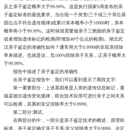
反之亲子鉴定概率大于
99.99%
。这是执行国家
S
局发布的亲
子鉴定标准的最低要求。当出现一个突变
(
三个或三个等位基
因位点不符合遗传规律
)
或累计亲本概率小于
10000
时，亲本
概率将小于
99.99%
。这时候就需要做亲子三胞胎的亲子鉴定
或者增加遗传标记的检测
(
即增加
40
个位点的检测
)
。
湖北
武
汉
亲子鉴定的准确性如何？通常用大于
0.9999
的非双亲排除
率来描述。也就是说，负
100%
排除亲子关系，正亲子概率大
于
99.99%
。
报告中描述了亲子鉴定的准确性
在亲子鉴定报告中，我们可以看到显示了两段文字
:
第一重要部分：上述基因座是人类的遗传信息标记，遵
循孟德尔遗传变化规律，联合技术应用可进行亲子之间关系
可以检测，其累积非父排除率大于
0.9999
。
第二部分
:
测试
。
在两部分的中，一部分是亲子鉴定技术的概述、原理和
标准。亲子鉴定确定亲子关系
:
非父排除率大于
0.9999
。这足