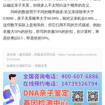
以确定亲子关系，但很多人不太明白这个概率的含义。
同样的数据用于不同的概率描述
:
非父亲排除率大于
0.9999
，亲子关系概率大于
99.99%
，相对父亲机会
0.999...
。
.
这些数字实际上是相等的，但它们用不同的方式描述。例如
:
衣服大
50%
的折扣，听写的衣服
50%
的折扣，在计算时，将
原价乘以
0.5
，即原价的
50%
。
发布者：盛泽基因，转载请注明出处：
https://wenda.szdna.cn/article-
2122.html
如果此文侵权可以 ：
举报文章