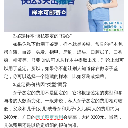
鉴定样本
隐私鉴定的“核心”
2.
:
如果你私下做亲子鉴定，样本就是关键。常见的样本包
括血液、血迹、头发、指甲、牙刷、烟头、口腔拭子、口香
糖、精液等。只要
可以从样本中提取出来，理论上就可
DNA
以用于鉴定。所以，如果你不想让别人知道你在做亲子鉴
定，你可以选择一个隐藏的样本，比如牙刷或烟蒂。
鉴定费
价格因“类型”而异
3.
:
亲子鉴定的费用不是固定的，它将根据鉴定的类型和参
与者的人数而变化。一般来说，私人亲子鉴定的费用相对较
低，父亲和儿子
女儿
或母亲和儿子
女儿
两人的费用约为
(
)
(
)
元。户口的
亲子鉴定费用
会更高，大约
元。当然，
2400
3200
具体费用还是以确定组织的报价为准。