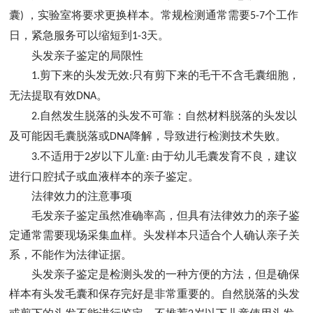
囊
，实验室将要求更换样本。常规检测通常需要
个工作
)
5-7
日，紧急服务可以缩短到
天。
1-3
头发亲子鉴定的局限性
剪下来的头发无效
只有剪下来的毛干不含毛囊细胞，
1.
:
无法提取有效
。
DNA
自然发生脱落的头发不可靠：自然材料脱落的头发以
2.
及可能因毛囊脱落或
降解，导致进行检测技术失败。
DNA
不适用于
岁以下儿童
由于幼儿毛囊发育不良，建议
3.
2
:
进行口腔拭子或血液样本的亲子鉴定。
法律效力的注意事项
毛发亲子鉴定虽然准确率高，但具有法律效力的亲子鉴
定通常需要现场采集血样。头发样本只适合个人确认亲子关
系，不能作为法律证据。
头发亲子鉴定是检测头发的一种方便的方法，但是确保
样本有头发毛囊和保存完好是非常重要的。自然脱落的头发