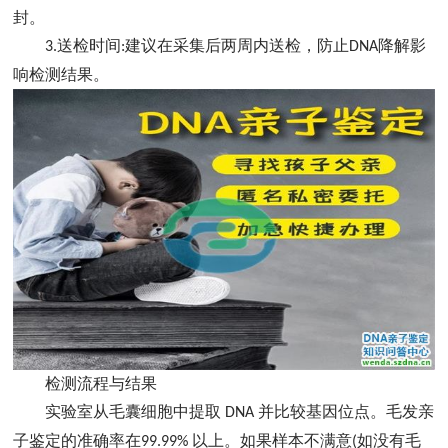
封。
送检时间
建议在采集后两周内送检，防止
降解影
3.
:
DNA
响检测结果。
检测流程与结果
实验室从毛囊细胞中提取
并比较基因位点。毛发亲
DNA
子鉴定的准确率在
以上。如果样本不满意
如没有毛
99.99%
(