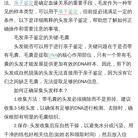
法。
亲子鉴定
是确定血缘关系的重要手段，毛发作为一种常
见的样本类型，可以用于
亲子鉴定
，但前提必须满足一定的
条件。以下是详细阐释的头发亲子鉴定，帮助您了解如何正
确操作和需要注意的事项。
毛发亲子鉴定的关键
毛囊
:
头发能否可以用于进行亲子鉴定，关键问题在于是否带
有毛囊。毛囊是提取
的核心作用部位，只有一个带有毛
DNA
囊的头发才能发展提供更加有效的
样本。因此，剪下的
DNA
头发或自然脱落的头发无法直接用于亲子鉴定，因为没有它
们之间缺乏毛囊，无法提取足够的
信息。
DNA
如何正确采集头发样本？
收集方法：带毛囊的头发必须摘除而不是剪掉。建议
1.
收集
根头发，以确保有足够的
进行检测。去除时，确
3-5
DNA
保根部有明显的毛囊组织。
保存
头发收集后应自然干燥，以避免水分或污染。用
2.
:
干净的纸包好相关信息
如姓名和领取时间
，然后放入信
(
)