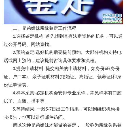
二、兄弟姐妹亲缘鉴定工作流程
选择鉴定机构
首先找到具有法定资格的机构，可以通
1.
:
过公开号码、网站查找。
预约鉴定
选好机构后要提前预约。大部分机构支持电
2.
:
话或网上预约，建议提前咨询具体要求和流程。
提交申请材料
提交相关的申请材料，如身份证
身份
3.
:
(
证、户口本
、亲子证明材料
结婚证、离婚证、领养证
和身
)
(
)
份证申请表。
样本采集
鉴定机构会安排专业采样，常见样本有口腔
4.
:
拭子、血液、指甲等。
等待结果
一般
日出工作结果，可以到组织机构接
5.
:
5-7
收报告，也可以进行邮件访问。
所以这种兄弟姐妹才能做的鉴定，一般称为亲缘关系鉴