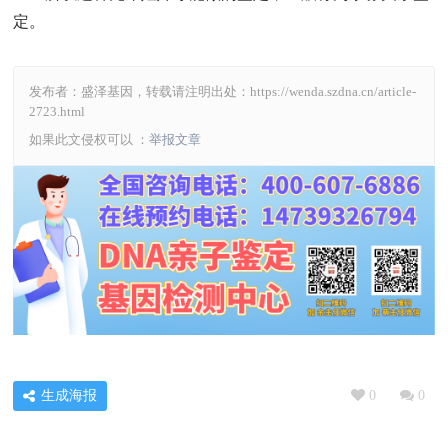
定。
发布者：盛泽基因，转载请注明出处：
https://wenda.szdna.cn/article-
2723.html
如果此文侵权可以 ：
举报文章
生成海报
0
0