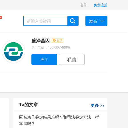
登录
免费注册
W
发布
盛泽基因
男 | 电话：400-607-6886
私信
Ta的文章
更多
>>
匿名亲子鉴定结果准吗？和司法鉴定方法一样
靠谱吗？