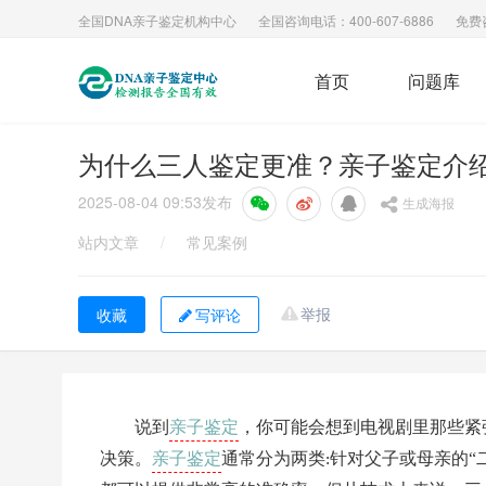
全国DNA亲子鉴定机构中心
全国咨询电话：400-607-6886
免费
首页
问题库
为什么三人鉴定更准？亲子鉴定介
2025-08-04 09:53
发布
生成海报
站内文章
/
常见案例
举报
写评论
亲子鉴定
说到
，你可能会想到电视剧里那些紧
亲子鉴定
决策。
通常分为两类
针对父子或母亲的“
: