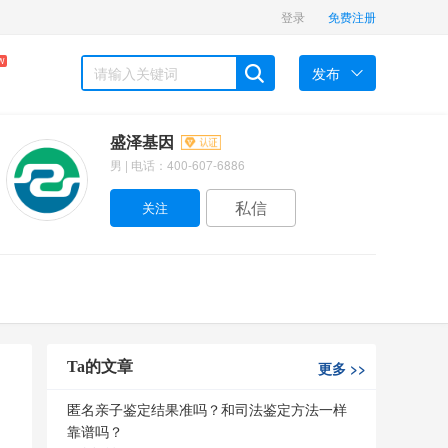
登录
免费注册
W
发布
盛泽基因
男 | 电话：400-607-6886
私信
Ta的文章
更多
>>
匿名亲子鉴定结果准吗？和司法鉴定方法一样
靠谱吗？