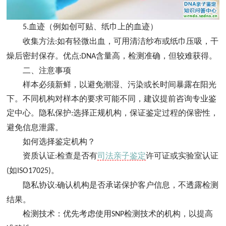
血迹（例如创可贴、纸巾上的血迹）
5.
收集方法
如有轻微出血，可用清洁纱布或纸巾压吸，干
:
燥后密封保存。优点
含量高，检测准确，但较难获得。
:DNA
二、注意事项
样本必须新鲜，以避免潮湿、污染或长时间暴露在阳光
下。不同机构对样本的要求可能不同，建议提前咨询专业鉴
定中心。隐私保护
选择正规机构，保证鉴定过程的保密性，
:
避免信息泄露。
如何选择鉴定机构？
资质认证
检查是否有
司法亲子鉴定
许可证或实验室认证
:
如
。
(
ISO17025)
隐私协议
确认机构是否承诺保护客户信息，不透露检测
:
结果。
检测技术：优先考虑使用
检测技术的机构，以提高
SNP