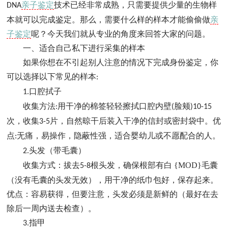
亲子鉴定
技术已经非常成熟，只需要提供少量的生物样
DNA
本就可以完成鉴定。那么，需要什么样的样本才能偷偷做
亲
子鉴定
呢？今天我们就从专业的角度来回答大家的问题。
一、适合自己私下进行采集的样本
如果你想在不引起别人注意的情况下完成身份鉴定，你
可以选择以下常见的样本
:
口腔拭子
1.
收集方法
用干净的棉签轻轻擦拭口腔内壁
脸颊
:
(
)10-15
次，收集
片，自然晾干后装入干净的信封或密封袋中。优
3-5
点
无痛，易操作，隐蔽性强，适合婴幼儿或不愿配合的人。
:
头发（带毛囊）
2.
收集方式：拔去
根头发，确保根部有白 {MOD}毛囊
5-8
（没有毛囊的头发无效），用干净的纸巾包好，保存起来。
优点：容易获得，但要注意，头发必须是新鲜的（最好在去
除后一周内送去检查）。
指甲
3.