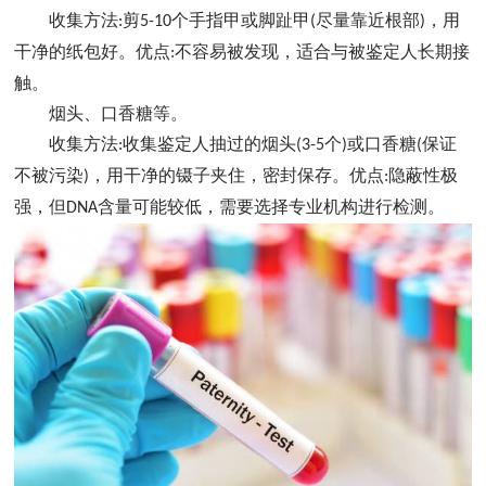
收集方法
剪
个手指甲或脚趾甲
尽量靠近根部
，用
:
5-10
(
)
干净的纸包好。优点
不容易被发现，适合与被鉴定人长期接
:
触。
烟头、口香糖等。
收集方法
收集鉴定人抽过的烟头
个
或口香糖
保证
:
(3-5
)
(
不被污染
，用干净的镊子夹住，密封保存。优点
隐蔽性极
)
:
强，但
含量可能较低，需要选择专业机构进行检测。
DNA