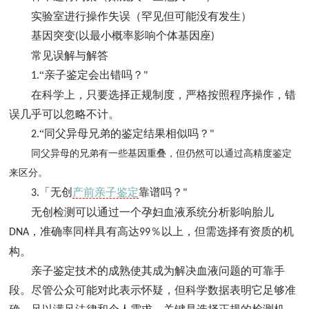
实验室进行操作失误（罕见但可能没有发生）
基因突变
以最小概率影响个体基因座
(
)
常见误解与解答
“亲子鉴定会出错吗？
1.
"
在科学上，只要选择正规制度，严格按照程序操作，错
误几乎可以忽略不计。
“同父异母兄弟的鉴定结果相似吗？
2.
"
同父异母的兄弟有一些基因重叠，但仍然可以通过高精度鉴定
来区分。
「无创
产前亲子鉴定
靠谱吗？
3.
"
无创检测可以通过一个孕妇血液系统分析影响胎儿
，准确率同样具有高达
％以上，但需选择有资质的机
DNA
99
构。
亲子鉴定技术的成熟使其成为解决血液问题的可靠手
段。尽管公众可能对此表示怀疑，但科学数据表明它足够准