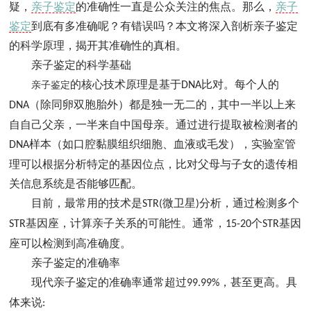
疑，
亲子鉴定
的准确性一直是公众关注的焦点。那么，
亲子
鉴定
到底有多准确呢？有错误吗？本文将深入剖析亲子鉴定
的科学原理，揭开其准确性的真相。
亲子鉴定的科学基础
的核心技术原理是基于
比对。每个人的
亲子鉴定
DNA
（除同卵双胞胎外）都是独一无二的，其中一半以上来
DNA
自自己父亲，一半来自中国母亲。通过进行提取被检测者的
样本（如口腔黏膜组织细胞、血液或毛发），实验室管
DNA
理可以根据分析特定的基因位点，比对父母与子女的遗传相
关信息系统是否能够匹配。
目前，最常用的技术是
微卫星
分析，通过检测多个
STR(
)
基因座，计算亲子关系的可能性。通常，
个
基因
STR
15-20
STR
座可以检测到高准确度。
亲子鉴定的准确率
现代亲子鉴定的准确率通常超过
，甚至更高。具
99.99%
体来说
: