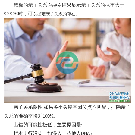
积极的亲子关系
当
结果显示亲子关系的概率大于
:
鉴定
时，可以
99.99%
鉴定亲子关系的存在。
亲子关系阴性
如果多个关键基因位点不匹配，排除亲子
:
关系的准确率接近
。
100%
出错的可能性极低，主要原因是
:
样本进行污染（如混入一些他人
）
DNA