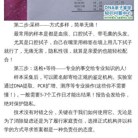
第二步
采样——方式多样，简单无痛！
:
最常用的样本是都是血痕、口腔拭子、带毛囊的头发。
尤其是口腔拭子，自己在嘴里用棉签在墙上用几下拭子
就行了，无痛无害，隐私性强，就算是亲爱的也能轻松配
合！
第三步：送检
等待——专业的事交给专业知识的人
+
!
样本采集后，可以匿名邮寄给正规的鉴定机构。实验室
通过
提取、
扩增、测序等专业操作
这些你不需要
DNA
PCR
(
懂！
，一般需要
个工作日才能出结果！报告会发给你，
)
5-7
绝对保护隐私。
技术没有对错之分，关键在于我们如何使用它。无论是
为了消除疑虑还是为了履行家庭责任，选择正式机构并以科
学的方式寻求答案都是一种负责任的态度。