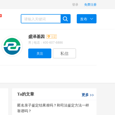
登录
免费注册
W
发布
盛泽基因
男 | 电话：400-607-6886
私信
Ta的文章
更多
>>
匿名亲子鉴定结果准吗？和司法鉴定方法一样
靠谱吗？