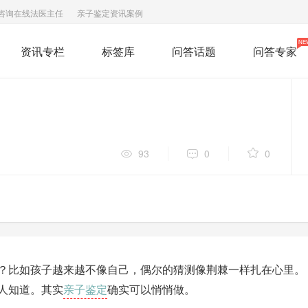
咨询在线法医主任
亲子鉴定资讯案例
NE
资讯专栏
标签库
问答话题
问答专家
93
0
0
？比如孩子越来越不像自己，偶尔的猜测像荆棘一样扎在心里。
亲子鉴定
人知道。其实
确实可以悄悄做。