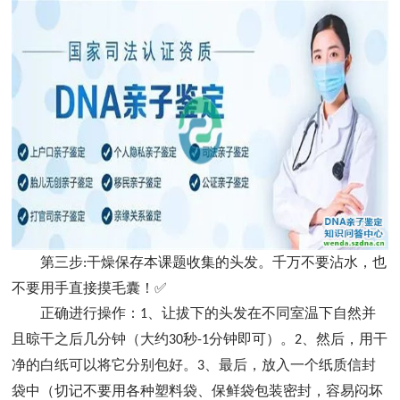
第三步
干燥保存本课题收集的头发。千万不要沾水，也
:
不要用手直接摸毛囊！✅
正确进行操作：
、让拔下的头发在不同室温下自然并
1
且晾干之后几分钟（大约
秒
分钟即可）。
、然后，用干
30
-1
2
净的白纸可以将它分别包好。
、最后，放入一个纸质信封
3
袋中（切记不要用各种塑料袋、保鲜袋包装密封，容易闷坏