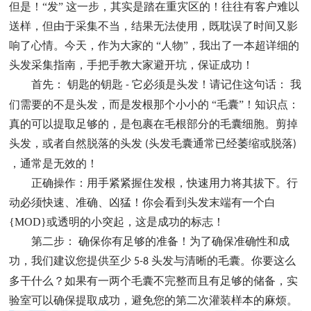
但是！“发” 这一步，其实是踏在重灾区的！往往有客户难以
送样，但由于采集不当，结果无法使用，既耽误了时间又影
响了心情。今天，作为大家的 “人物”，我出了一本超详细的
头发采集指南，手把手教大家避开坑，保证成功！
首先： 钥匙的钥匙
它必须是头发！请记住这句话： 我
-
们需要的不是头发，而是发根那个小小的 “毛囊”！知识点：
真的可以提取足够的，是包裹在毛根部分的毛囊细胞。剪掉
头发，或者自然脱落的头发
头发毛囊通常已经萎缩或脱落
(
)
，通常是无效的！
正确操作：用手紧紧握住发根，快速用力将其拔下。行
动必须快速、准确、凶猛！你会看到头发末端有一个白
{MOD}或透明的小突起，这是成功的标志！
第二步： 确保你有足够的准备！为了确保准确性和成
功，我们建议您提供至少
头发与清晰的毛囊。你要这么
5-8
多干什么？如果有一两个毛囊不完整而且有足够的储备，实
验室可以确保提取成功，避免您的第二次灌装样本的麻烦。