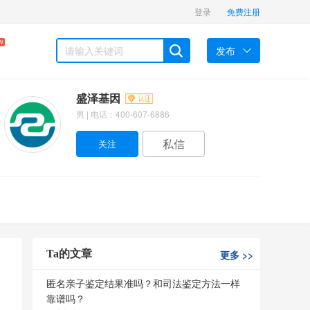
登录
免费注册
W
发布
盛泽基因
男 | 电话：400-607-6886
私信
Ta的文章
更多
>>
匿名亲子鉴定结果准吗？和司法鉴定方法一样
靠谱吗？