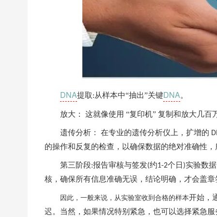
DNA
DNA
提取
从样本中“抽出”关键
。
:
放大： 这就像使用 “复印机” 复制和放大几
遗传分析： 在专业的遗传分析仪上，扩增的
D
的操作和反复的检查，以确保数据的绝对准确性，
第三阶段
报告审核与签发
约
个日
实验数据
:
(
1-2
)
核，确保所有信息准确无误，结论明确，才会盖章
开始，
因此，一般来说，从实验室收到合格的样本
迟。当然，如果情况特别紧急，也可以选择紧急服