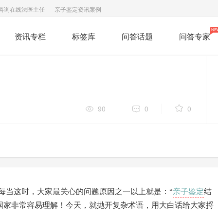
咨询在线法医主任
亲子鉴定资讯案例
NE
资讯专栏
标签库
问答话题
问答专家
90
0
0
亲子鉴定
每当这时，大家最关心的问题原因之一以上就是：“
结
们国家非常容易理解！今天，就抛开复杂术语，用大白话给大家捋