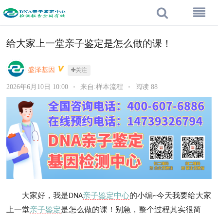
给大家上一堂亲子鉴定是怎么做的课！
盛泽基因
关注
2026年6月10日 10:00
•
来自:样本流程
•
阅读 88
大家好，我是
亲子鉴定中心
的小编
今天我要给大家
DNA
~
上一堂
亲子鉴定
是怎么做的课！别急，整个过程其实很简