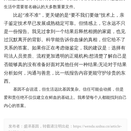
生活中需要签名确认的大多数重要文件。
比起“准不准”，更关键的是“要不我们要做”技术上，亲
子鉴定技术早已发展成熟稳定可靠。但情感上，它永远不只
是一份报告。我见过拿到一个结果后释然相拥的家庭，也见
过沉默离开的背影。科学能告诉你血缘的真相，但它给不了
关系的答案。如果你正在考虑做鉴定，我的建议是：选择有
司法人员资质、流程更加透明的正规机构
想清楚了解自己是
;
否能够真的没有准备好面对其他任何一种结果
无论对于结果
;
分析如何，沟通与善意，比一纸报告内容更能守护珍贵的东
西。
基因不会说谎，但生活远比基因复杂。信任可能会动摇，但是
爱和责任绝不仅仅建立在鲜血的基础上。我希望每个人都能找到自己
内心的答案。
发布者：盛泽基因，转载请注明出处：
https://wenda.szdna.cn/article-