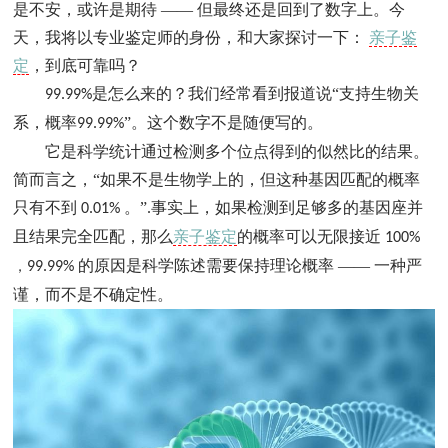
是不安，或许是期待 —— 但最终还是回到了数字上。今
天，我将以专业鉴定师的身份，和大家探讨一下：
亲子鉴
定
，到底可靠吗？
是怎么来的？我们经常看到报道说“支持生物关
99.99%
系，概率
”。这个数字不是随便写的。
99.99%
它是科学统计通过检测多个位点得到的似然比的结果。
简而言之，“如果不是生物学上的，但这种基因匹配的概率
只有不到
。”
事实上，如果检测到足够多的基因座并
0.01%
.
且结果完全匹配，那么
亲子鉴定
的概率可以无限接近
100%
的原因是科学陈述需要保持理论概率 —— 一种严
，
99.99%
谨，而不是不确定性。