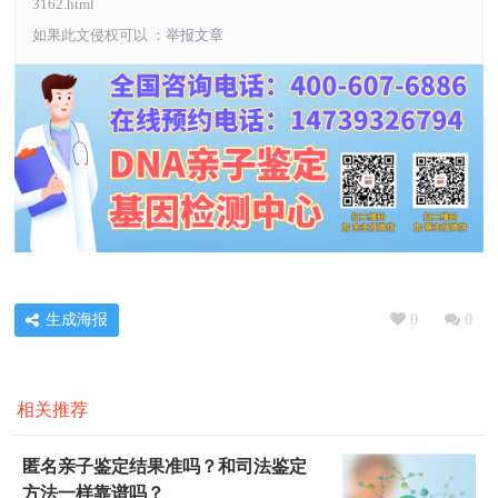
3162.html
如果此文侵权可以 ：
举报文章
生成海报
0
0
相关推荐
匿名亲子鉴定结果准吗？和司法鉴定
方法一样靠谱吗？