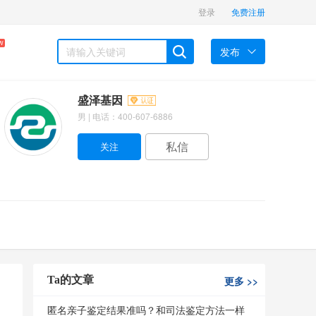
登录
免费注册
W
发布
盛泽基因
男 | 电话：400-607-6886
私信
Ta的文章
更多
>>
匿名亲子鉴定结果准吗？和司法鉴定方法一样