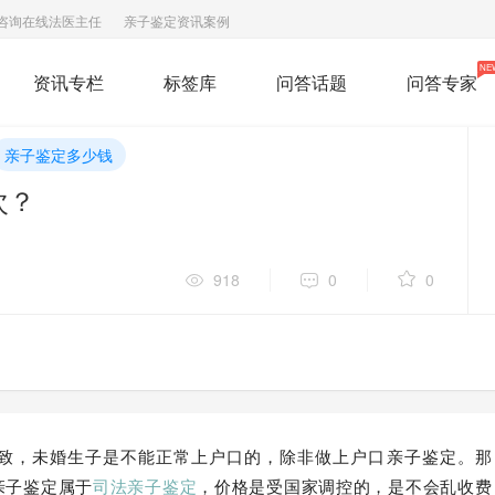
咨询在线法医主任
亲子鉴定资讯案例
NE
资讯专栏
标签库
问答话题
问答专家
亲子鉴定多少钱
次？
918
0
0
致，未婚生子是不能正常上户口的，除非做上户口亲子鉴定。那
亲子鉴定属于
司法亲子鉴定
，价格是受国家调控的，是不会乱收费