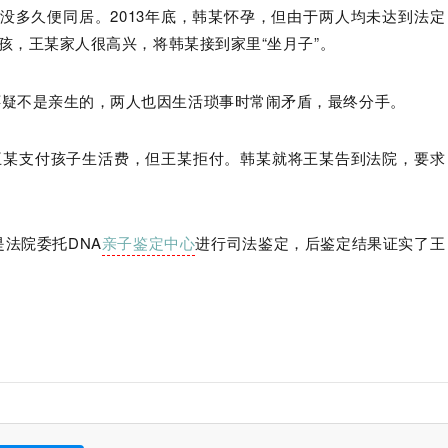
,没多久便同居。2013年底，韩某怀孕，但由于两人均未达到法定
女孩，王某家人很高兴，将韩某接到家里“坐月子”。
怀疑不是亲生的，两人也因生活琐事时常闹矛盾，最终分手。
求王某支付孩子生活费，但王某拒付。韩某就将王某告到法院，要求
法院委托DNA
亲子鉴定中心
进行司法鉴定，后鉴定结果证实了王