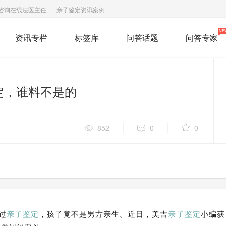
咨询在线法医主任
亲子鉴定资讯案例
NE
资讯专栏
标签库
问答话题
问答专家
定，谁料不是的
852
0
0
过
亲子鉴定
，孩子竟不是男方亲生。近日，美吉
亲子鉴定
小编获