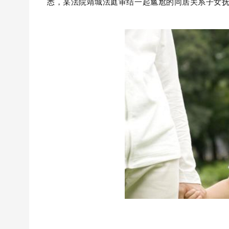
悉，某法院靖城法庭审结一起尴尬的同居关系子女