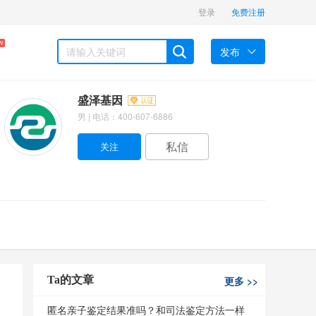
登录
免费注册
W
发布
盛泽基因
男 | 电话：400-607-6886
私信
Ta的文章
更多
>>
匿名亲子鉴定结果准吗？和司法鉴定方法一样