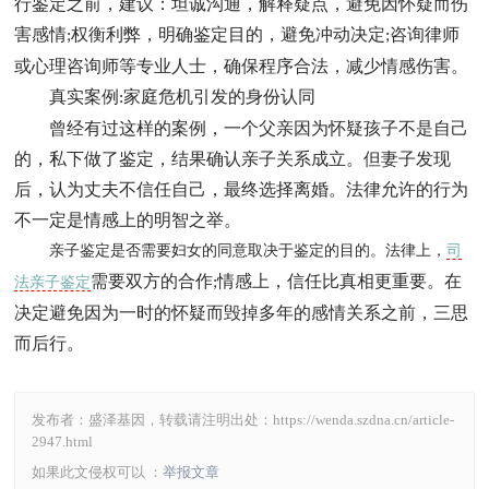
行鉴定之前，建议：坦诚沟通，解释疑点，避免因怀疑而伤
害感情
权衡利弊，明确鉴定目的，避免冲动决定
咨询律师
;
;
或心理咨询师等专业人士，确保程序合法，减少情感伤害。
真实案例
家庭危机引发的身份认同
:
曾经有过这样的案例，一个父亲因为怀疑孩子不是自己
的，私下做了鉴定，结果确认亲子关系成立。但妻子发现
后，认为丈夫不信任自己，最终选择离婚。法律允许的行为
不一定是情感上的明智之举。
亲子鉴定是否需要妇女的同意取决于鉴定的目的。法律上，
司
需要双方的合作
情感上，信任比真相更重要。在
法亲子鉴定
;
决定避免因为一时的怀疑而毁掉多年的感情关系之前，三思
而后行。
发布者：盛泽基因，转载请注明出处：
https://wenda.szdna.cn/article-
2947.html
如果此文侵权可以 ：
举报文章