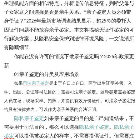
生理机能方面的相似特点，分析遗传信息特征，判断父母与
子女家庭之间选择是否是亲生关系。‌“亲子鉴定人员必须带
身份证？”
年最新市场调查结果显示，超
％的委托人
2026
25
因证件问题不能放弃亲子鉴定。本文将揭秘无证件鉴定的可
行解决方案，从隐私安全保护到法律环境风险，一文说清所
有隐藏细节
!
你能在没有许可的情况下做亲子鉴定吗？
年政策更
2026
新
亲子鉴定的分类及应用场景
01
如果
司法亲子鉴定
是出于户口上户口、医学出生证明补领、入
学、出国、公证等司法目的，需要司法亲子鉴定。这种鉴定需要鉴定
人员在场，现场采样、拍照，并提供有效身份证件。司法亲子鉴定报
告具有法律效力，可以作为亲子关系的合法证明。
隐私亲子鉴定
如果亲子鉴定的目的是自己知道结果，不
需要用于司法目的，那么可以选择
隐私亲子鉴定
。
隐私亲子
鉴定
可以提供被鉴定人的样本，不需要提供证件。但需要注