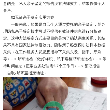
意的是，私人亲子鉴定的报告没有法律效力，结果仅供个人
参考。
无证亲子鉴定实用方案
02
一般来说，如果是自己个人通过委托的亲子鉴定，即办
理隐私亲子鉴定技术可以不提供有效证件信息进行分析鉴
定。这种方法鉴定方式主要目的是为了确认亲生关系，其结
果不具有国家法律制度效力。‌隐私亲子鉴定四步法‌样本数据
采集（在工作服务人员思想指导下采集头发、指甲、牙刷
等）
＞邮寄送检（做好标识，私下送检或寄送送检）
＞等
--
--
待时间
（正常业务处理需
个工作日）
＞领取报告
鉴定
5-7
--
（自取
邮寄至指定地址）
/