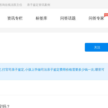
咨询在线法医主任
亲子鉴定资讯案例
NE
资讯专栏
标签库
问答话题
问答专家
关注
定,打官司亲子鉴定,小孩上学做司法亲子鉴定费用价格需要多少钱一次,哪里可
定吗？