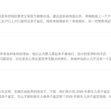
但是有些地区要求父母双方都要在场。建议提前咨询派出所。孕期能做上一个户
生后户口上户口做司法亲子鉴定。报告有效期多长？‌有效期长，但一些警察局必
们通常有各种各样的理由：他们认为婴儿看起来不像他们，估计的受孕时间不匹
似简单的问题背后，往往是在心里反复思考无数次的挣扎。来做评估的人几乎没有一个
生证明、非婚生或收养的情况下。下面，我们将介绍 2026 年新生儿亲子鉴定
亲子鉴定。怎么才能给新生儿做亲子鉴定呢？2026 年新生儿亲子鉴定指南。0