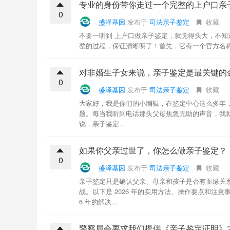
专业的身份带你走过一个完整的上户口亲
0
盛泽基因
发布于
司法亲子鉴定
收藏
不要一听到 上户口做亲子鉴定，就觉得头大，不
整的过程，保证清晰明了！首先，它有一个官方名称
对非婚生子女来说，亲子鉴定是最关键的
0
盛泽基因
发布于
司法亲子鉴定
收藏
大家好，我是你们的小编辑，在鉴定中心这么多年
题。每当我听到电话那头父母焦急无助的声音，我
说，亲子鉴定...
如果你父亲过世了，你怎么做亲子鉴定？
0
盛泽基因
发布于
司法亲子鉴定
收藏
亲子鉴定只是确认父亲、母亲和孩子是否有血缘关
战。以下是 2026 年的实用方法、操作要点和注
6 年的解决...
警察局会要求我们提供《亲子鉴定证明》