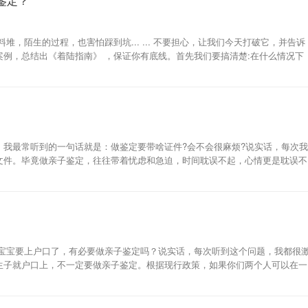
鉴定？
，陌生的过程，也害怕踩到坑... ... 不要担心，让我们今天打破它，并告诉
例，总结出《着陆指南》 ，保证你有底线。首先我们要搞清楚:在什么情况下
，我最常听到的一句话就是：做鉴定要带啥证件?会不会很麻烦?说实话，每次我
文件。毕竟做亲子鉴定，往往带着忧虑和急迫，时间耽误不起，心情更是耽误不
在宝宝要上户口了，有必要做亲子鉴定吗？说实话，每次听到这个问题，我都很
生子就户口上，不一定要做亲子鉴定。根据现行政策，如果你们两个人可以在一