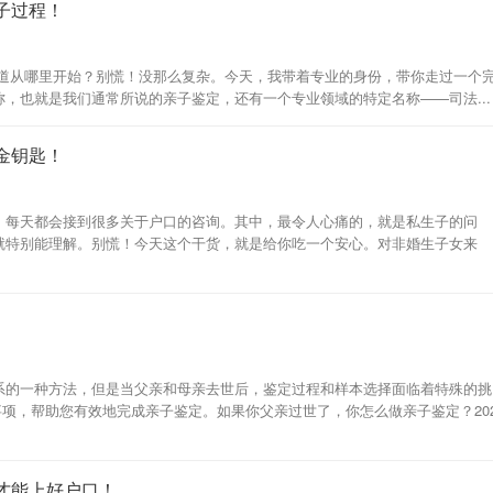
子过程！
知道从哪里开始？别慌！没那么复杂。今天，我带着专业的身份，带你走过一个
，也就是我们通常所说的亲子鉴定，还有一个专业领域的特定名称——司法...
金钥匙！
，每天都会接到很多关于户口的咨询。其中，最令人心痛的，就是私生子的问
就特别能理解。别慌！今天这个干货，就是给你吃一个安心。对非婚生子女来
系的一种方法，但是当父亲和母亲去世后，鉴定过程和样本选择面临着特殊的挑
意事项，帮助您有效地完成亲子鉴定。如果你父亲过世了，你怎么做亲子鉴定？20
才能上好户口！