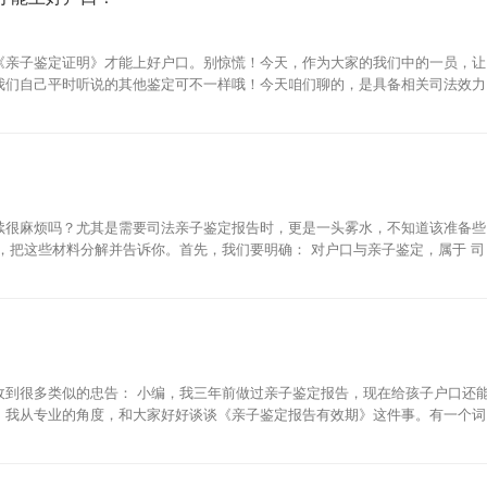
《亲子鉴定证明》才能上好户口。别惊慌！今天，作为大家的我们中的一员，让
我们自己平时听说的其他鉴定可不一样哦！今天咱们聊的，是具备相关司法效力
续很麻烦吗？尤其是需要司法亲子鉴定报告时，更是一头雾水，不知道该准备些
，把这些材料分解并告诉你。首先，我们要明确： 对户口与亲子鉴定，属于 司
收到很多类似的忠告： 小编，我三年前做过亲子鉴定报告，现在给孩子户口还
，我从专业的角度，和大家好好谈谈《亲子鉴定报告有效期》这件事。有一个词