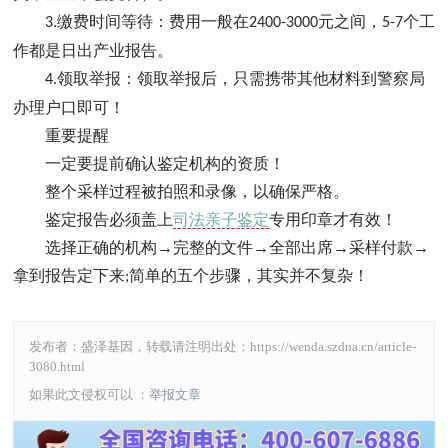
缴费时间等待：费用一般在
元之间，
个工
3.
2400-3000
5-7
作都是日出产业报告。
领取举报：领取举报后，只需携带其他材料到警察局
4.
办理户口即可！
重要提醒
一定要提前确认鉴定机构的资质！
整个采样过程被拍照和录像，以确保严格。
鉴定报告必须盖上
司法亲子鉴定
专用印章才有效！
选择正确的机构→完整的文件→全部出席→采样付款→
拿到报告定下来
简单的五个步骤，其实并不复杂！
;
发布者：盛泽基因，转载请注明出处：
https://wenda.szdna.cn/article-
3080.html
如果此文侵权可以 ：
举报文章