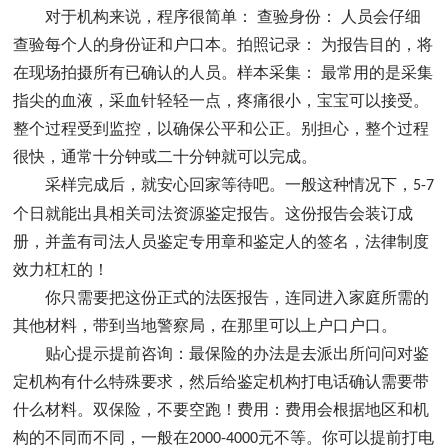
对于机构来说，程序很简单： 查验身份： 人员会仔细
查验每个人的身份证和户口本。拍照记录： 为报告目的，将
在现场拍摄所有已确认的人员。样本采集： 最常用的是采集
指尖的血液，采血针轻轻一点，疼痛很小，宝宝可以接受。
整个过程受到监控，以确保公平和公正。别担心，整个过程
很快，通常十分钟或二十分钟就可以完成。
采样完成后，就安心回家等待吧。一般这种情况下，
5-7
个日就能出具相关司法资源鉴定报告。这份报告会装订成
册，并盖有司法人员鉴定专用章和鉴定人的签名，法律制度
效力杠杠的！
你只需要把这份正式的法医报告，连同进入家庭所需的
其他材料，带到当地警察局，在那里可以上户口户口。
贴心提示提前咨询：最保险的办法是去派出所问问对鉴
定机构有什么特殊要求，然后给鉴定机构打电话确认需要带
什么材料。双保险，不要空跑！费用：费用会根据地区和机
构的不同而不同，一般在
元不等。你可以提前打电
2000-4000