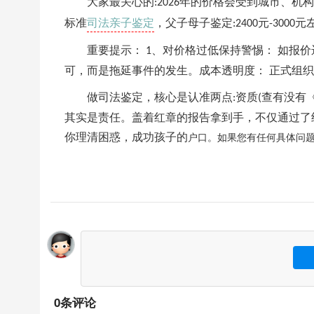
大家最关心的
年的价格会受到城市、机构
:2026
司法亲子鉴定
标准
，父子母子鉴定
元
元
:2400
-3000
重要提示：
、对价格过低保持警惕： 如报
1
可，而是拖延事件的发生。成本透明度： 正式组织
做司法鉴定，核心是认准两点
资质
查有没有
:
(
其实是责任。盖着红章的报告拿到手，不仅通过了
你理清困惑，成功孩子的
户口。如果您有任何具体问
0条评论