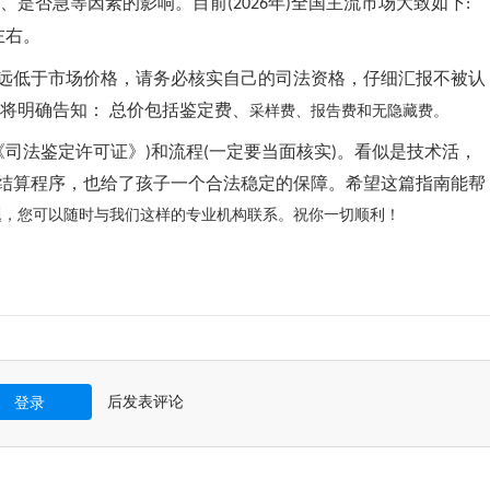
、是否急等因素的影响。目前
年
全国主流市场大致如下
(2026
)
:
左右。
价远低于市场价格，请务必核实自己的司法资格，仔细汇报不被认
将明确告知： 总价包括鉴定费、
采样费、报告费和无隐藏费。
《司法鉴定许可证》
和流程
一定要当面核实
。看似是技术活，
)
(
)
结算程序，也给了孩子一个合法稳定的保障。希望这篇指南能帮
题，您可以随时与我们这样的专业机构联系。祝你一切顺利！
后发表评论
登录