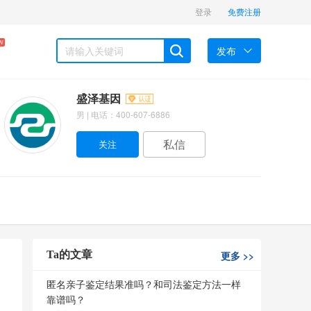
登录
免费注册
W
发布
盛泽基因
男 | 电话：400-607-6886
私信
Ta的文章
更多
>>
匿名亲子鉴定结果准吗？和司法鉴定方法一样
靠谱吗？