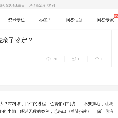
咨询在线法医主任
亲子鉴定资讯案例
NE
资讯专栏
标签库
问答话题
问答专家
法亲子鉴定？
70
0
0
头大？材料堆，陌生的过程，也害怕踩到坑
不要担心，让我
... ...
心的小编，经过无数的案例，总结出《着陆指南》 ，保证你有