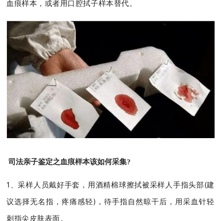
血痕样本，或者用口腔拭子样本替代。
司法亲子鉴定之血痕样本该如何采集?
1、采样人员戴好手套，用酒精棉球擦拭被采样人手指头部(建
议选择无名指，疼痛感轻)，待手指自然晾干后，用采血针轻
刺指尖皮肤表面。