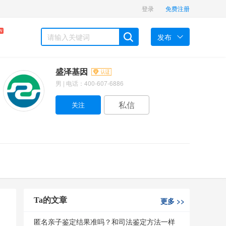
登录
免费注册
W
发布
盛泽基因
男 | 电话：400-607-6886
私信
Ta的文章
更多
>>
匿名亲子鉴定结果准吗？和司法鉴定方法一样