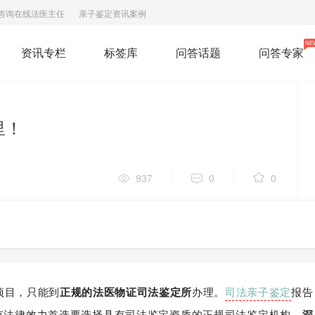
咨询在线法医主任
亲子鉴定资讯案例
NE
资讯专栏
标签库
问答话题
问答专家
里！
937
0
0
项目，只能到
正规的法医物证司法鉴定所
办理。
司法亲子鉴定
报告
有法律效力首选要选择具有司法鉴定资质的正规司法鉴定机构。
深