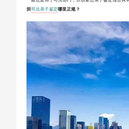
圳
司法亲子鉴定
哪里正规？