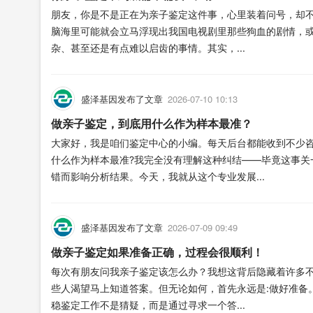
朋友，你是不是正在为亲子鉴定这件事，心里装着问号，却
脑海里可能就会立马浮现出我国电视剧里那些狗血的剧情，
杂、甚至还是有点难以启齿的事情。其实，...
盛泽基因发布了文章
2026-07-10 10:13
做亲子鉴定，到底用什么作为样本最准？
大家好，我是咱们鉴定中心的小编。每天后台都能收到不少
什么作为样本最准?我完全没有理解这种纠结——毕竟这事关
错而影响分析结果。今天，我就从这个专业发展...
盛泽基因发布了文章
2026-07-09 09:49
做亲子鉴定如果准备正确，过程会很顺利！
每次有朋友问我亲子鉴定该怎么办？我想这背后隐藏着许多
些人渴望马上知道答案。但无论如何，首先永远是:做好准备
稳鉴定工作不是猜疑，而是通过寻求一个答...