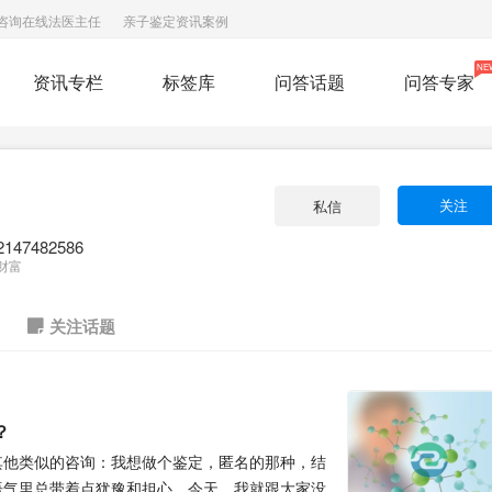
咨询在线法医主任
亲子鉴定资讯案例
NE
资讯专栏
标签库
问答话题
问答专家
关注
私信
2147482586
财富
关注话题
？
其他类似的咨询：我想做个鉴定，匿名的那种，结
语气里总带着点犹豫和担心。今天，我就跟大家没