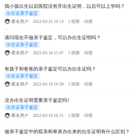
我小孩出生以后医院没有开出生证明，以后可以上学吗？
出生证亲子鉴定
匿名用户
·
2022-03-25 16:13
·
1 回答
·
问答
请问现在不做亲子鉴定，可以办出生证明吗？​
出生证亲子鉴定
匿名用户
·
2022-03-24 15:47
·
1 回答
·
问答
有孩子和爸爸的亲子鉴定可以办出生证吗？
出生证亲子鉴定
匿名用户
·
2022-03-19 16:59
·
1 回答
·
问答
没办出生证明需要亲子鉴定吗?
出生证亲子鉴定
匿名用户
·
2022-03-19 16:31
·
1 回答
·
问答
做亲子鉴定中的双亲和单亲办出来的出生证明有什么区别？