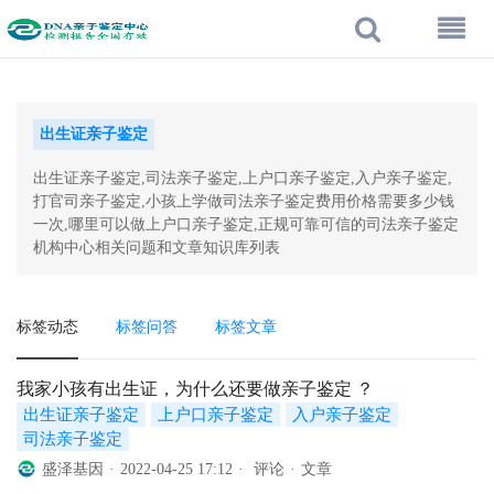
出生证亲子鉴定
出生证亲子鉴定,司法亲子鉴定,上户口亲子鉴定,入户亲子鉴定,
打官司亲子鉴定,小孩上学做司法亲子鉴定费用价格需要多少钱
一次,哪里可以做上户口亲子鉴定,正规可靠可信的司法亲子鉴定
机构中心相关问题和文章知识库列表
标签动态
标签问答
标签文章
我家小孩有出生证，为什么还要做亲子鉴定 ？
出生证亲子鉴定
上户口亲子鉴定
入户亲子鉴定
司法亲子鉴定
盛泽基因
·
2022-04-25 17:12
·
评论
·
文章